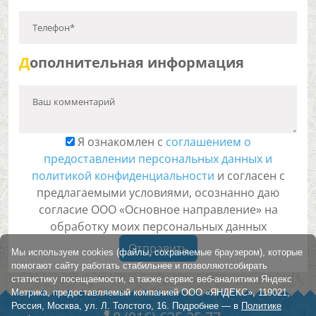
Телефон*
Д
ополнительная информация
Ваш комментарий
Я ознакомлен с
соглашением о
предоставлении персональных данных и
политикой конфиденциальности
и согласен с
предлагаемыми условиями, осознанно даю
согласие ООО «Основное направление» на
обработку моих персональных данных
Отправить
Мы используем cookies (файлы, сохраняемые браузером), которые
помогают сайту работать стабильнее и позволяютсобирать
статистику посещаемости, а также сервис веб-аналитики Яндекс
Метрика, предоставляемый компанией ООО «ЯНДЕКС», 119021,
Россия, Москва, ул. Л. Толстого, 16. Подробнее — в
Политике