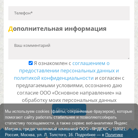
Телефон*
Д
ополнительная информация
Ваш комментарий
Я ознакомлен с
соглашением о
предоставлении персональных данных и
политикой конфиденциальности
и согласен с
предлагаемыми условиями, осознанно даю
согласие ООО «Основное направление» на
обработку моих персональных данных
Отправить
Мы используем cookies (файлы, сохраняемые браузером), которые
помогают сайту работать стабильнее и позволяютсобирать
статистику посещаемости, а также сервис веб-аналитики Яндекс
Метрика, предоставляемый компанией ООО «ЯНДЕКС», 119021,
Россия, Москва, ул. Л. Толстого, 16. Подробнее — в
Политике